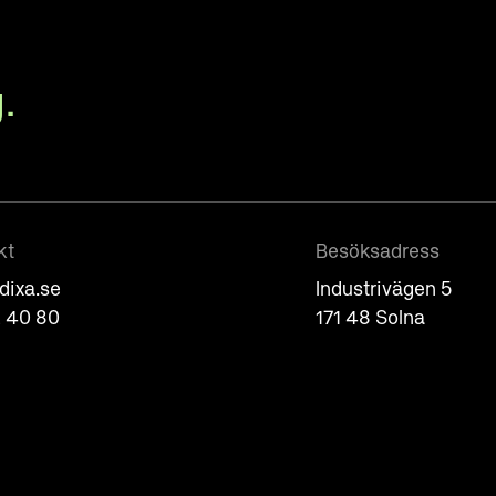
.
kt
Besöksadress
dixa.se
Industrivägen 5
 40 80
171 48 Solna