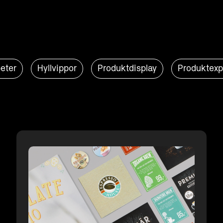
eter
Hyllvippor
Produktdisplay
Produktexp