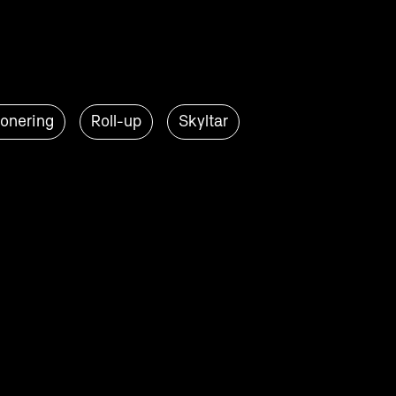
onering
Roll-up
Skyltar