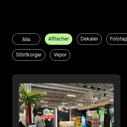
Affischer
Dekaler
Fototap
Alla
Störtkorgar
Vepor